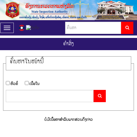
T
o
g
ຄໍາສັ່ງ
g
l
e
ຄົ້ນ​ຫາ​ໃນ​ໜ້ານີ້
n
a
v
i
​ຫົວ​ຂໍ້
​ເນື້ອ​ໃນ
g
a
t
i
o
n
ບໍ່ມີເນື້ອຫາສຳລັບພາກສ່ວນດັ່ງກ່າວ