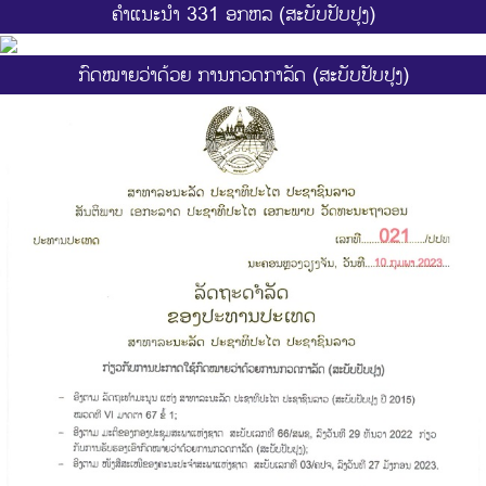
ຄຳແນະນຳ 331 ອກຫລ (ສະບັບປັບປຸງ)
ກົດໝາຍວ່າດ້ວຍ ການກວດກາລັດ (ສະບັບປັບປຸງ)