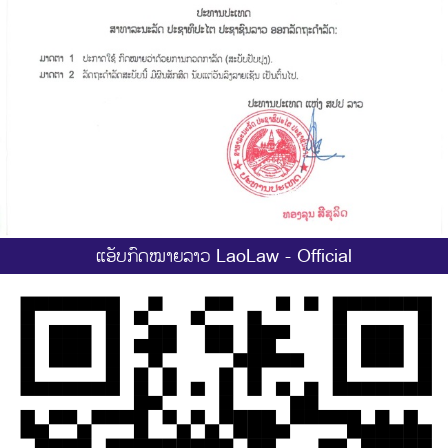
ແອັບກົດໝາຍລາວ LaoLaw - Official