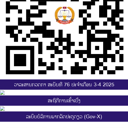
ວາລະສານກວດກາ ສະບັບທີ 76 ປະຈຳເດືອນ 3-4 2025
ສະ​ຖິ​ຕີການ​ເຂົ້າ​ເບີ່ງ
ລະບົບບໍລິການພາກລັດປະຕູດຽວ (Gov-X)