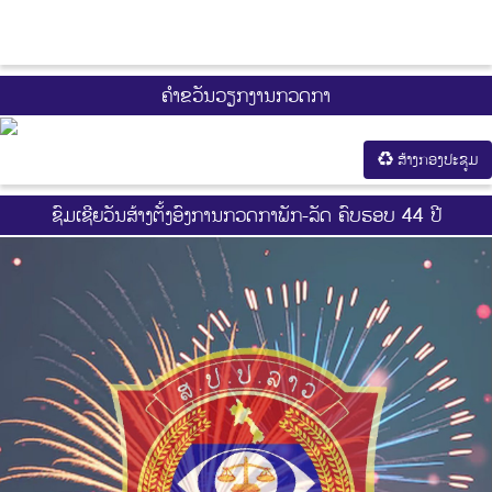
ຄຳຂວັນວຽກງານກວດກາ
ສ້າງກອງປະຊູມ
ຊົມເຊີຍວັນສ້າງຕັ້ງອົງການກວດກາພັກ-ລັດ ຄົບຮອບ 44 ປີ