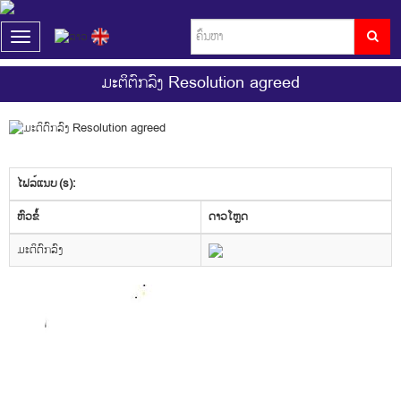
T
o
g
ມະຕິຕົກລົງ Resolution agreed
g
l
e
n
a
v
ໄຟລ໌ແນບ (s):
i
g
​ຫົວ​ຂໍ້
ດາວ​ໂຫຼດ
a
t
ມະຕິຕົກລົງ
i
o
n