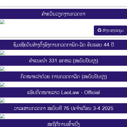
ຄຳຂວັນວຽກງານກວດກາ
ສ້າງກອງປະຊູມ
ຊົມເຊີຍວັນສ້າງຕັ້ງອົງການກວດກາພັກ-ລັດ ຄົບຮອບ 44 ປີ
ຄຳແນະນຳ 331 ອກຫລ (ສະບັບປັບປຸງ)
ກົດໝາຍວ່າດ້ວຍ ການກວດກາລັດ (ສະບັບປັບປຸງ)
ແອັບກົດໝາຍລາວ LaoLaw - Official
ວາລະສານກວດກາ ສະບັບທີ 76 ປະຈຳເດືອນ 3-4 2025
ສະ​ຖິ​ຕີການ​ເຂົ້າ​ເບີ່ງ