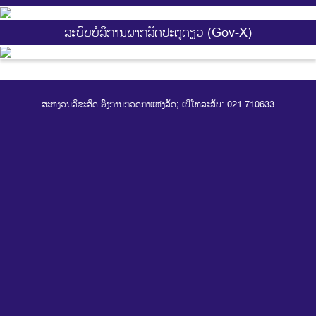
ລະບົບບໍລິການພາກລັດປະຕູດຽວ (Gov-X)
ສະຫງວນລິຂະສິດ ອົງການກວດກາແຫ່ງລັດ; ເບີໂທລະສັບ: 021 710633