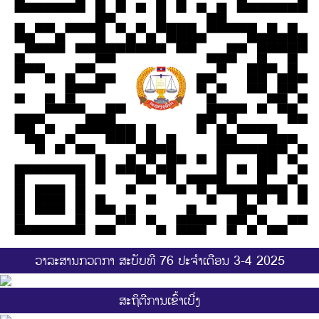
ວາລະສານກວດກາ ສະບັບທີ 76 ປະຈຳເດືອນ 3-4 2025
ສະ​ຖິ​ຕີການ​ເຂົ້າ​ເບີ່ງ