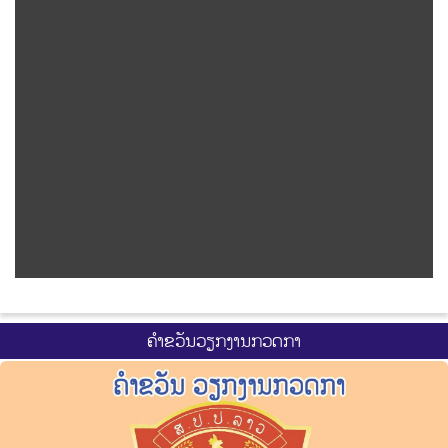
ຄຳຂວັນວຽກງານກວດກາ