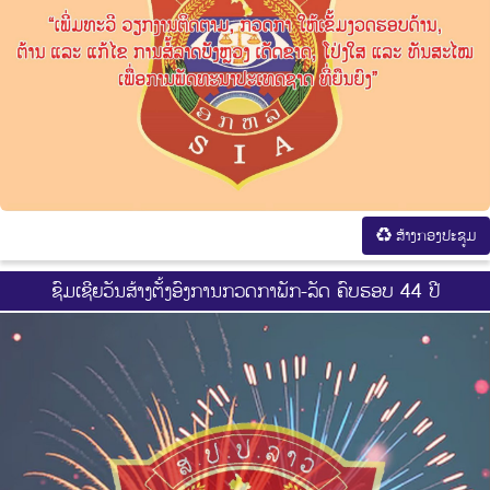
ສ້າງກອງປະຊູມ
ຊົມເຊີຍວັນສ້າງຕັ້ງອົງການກວດກາພັກ-ລັດ ຄົບຮອບ 44 ປີ