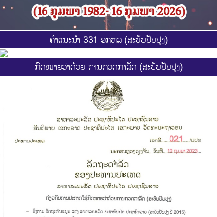
ຄຳແນະນຳ 331 ອກຫລ (ສະບັບປັບປຸງ)
ກົດໝາຍວ່າດ້ວຍ ການກວດກາລັດ (ສະບັບປັບປຸງ)