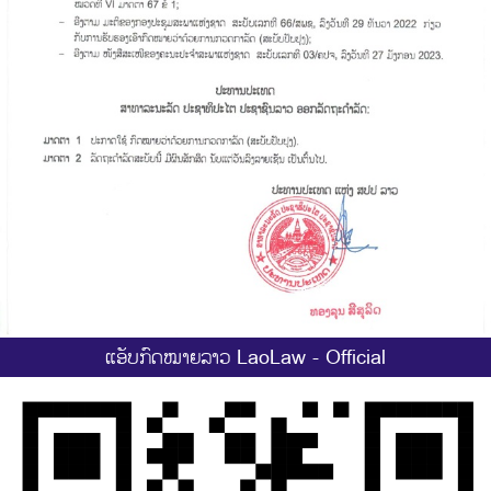
ແອັບກົດໝາຍລາວ LaoLaw - Official