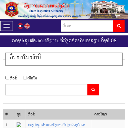
T
o
g
ກອງປະຊຸມສຳມະນາອົງການທີ່ກ່ຽວຂ້ອງກັບອາຊຽນ ຄັ້ງທີ 08
g
l
e
ຄົ້ນ​ຫາ​ໃນ​ໜ້ານີ້
n
a
v
i
​ຫົວ​ຂໍ້
​ເນື້ອ​ໃນ
g
a
t
i
o
n
#
ຮູບ
​ຫົວ​ຂໍ້
ດາວ​ໂຫຼດ
1
ກອງປະຊຸມສຳມະນາອົງການທີ່ກ່ຽວຂ້ອງກັບອາ