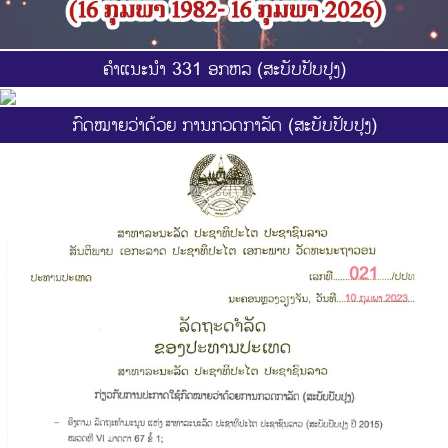
ຄຳແນະນຳ 331 ອກຫລ (ສະບັບປັບປຸງ)
ກົດໝາຍວ່າດ້ວຍ ການກວດກາລັດ (ສະບັບປັບປຸງ)