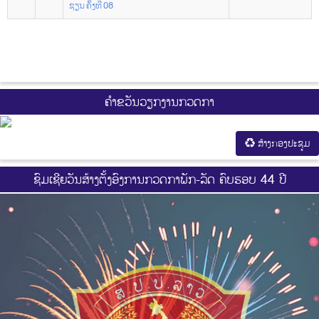
ຊຽນ ຄັ້ງທີ 08
ຄຳຂວັນວຽກງານກວດກາ
ສ້າງກອງປະຊູມ
ຊົມເຊີຍວັນສ້າງຕັ້ງອົງການກວດກາພັກ-ລັດ ຄົບຮອບ 44 ປີ