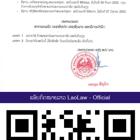
ແອັບກົດໝາຍລາວ LaoLaw - Official