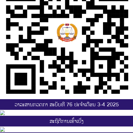
ວາລະສານກວດກາ ສະບັບທີ 76 ປະຈຳເດືອນ 3-4 2025
ສະ​ຖິ​ຕີການ​ເຂົ້າ​ເບີ່ງ