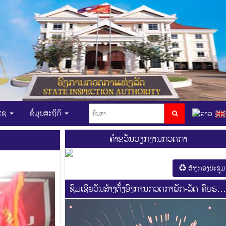
ບໄຊ
ຂໍ້ມູນສະຖິຕິ
ຄຳຂວັນວຽກງານກວດກາ
ສ້າງກອງປະຊູມ
ຊົມເຊີຍວັນສ້າງຕັ້ງອົງການກວດກາພັກ-ລັດ ຄົບຮອ
44 ປີ