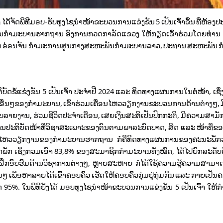
ດ້ຈັດພິທີມອບ-ຮັບທຸງໄຊນໍາໜ້າຂະບວນການແຂ່ງຂັນ 5 ເປັນເຈົ້າຂຶ້ນ ທີ່ຫ້
ນກໍາມະບານຮາກຖານ ອົງການກວດກາລັດແຂວງ ໃຫ້ກຽດເຂົ້າຮ່ວມໂດຍທ່ານ ຄ
ັກ ອ່ອນຈັນ ກໍາມະການສູນກາງສະຫະພັນກຳມະບານລາວ, ປະທານ ສະຫະພັນ ກ
ັດຂໍ້ແຂ່ງຂັນ 5 ເປັນເຈົ້າ ປະຈໍາປີ 2024 ແລະ ທິດທາງແຜນການໃນຕໍ່ໜ້າ, ເຊິ່
ເອກະສານອື່ນໆຂອງກຳມະບານ, ເຂົ້າຮ່ວມເຄື່ອນໄຫວວຽກງານຂະບວນການດ້ານຕ່າງໆ,
ຸບລາຍງານ, ຮ່ວມຊີວິດປະຈໍາເດືອນ, ເສຍເງິນສະຕິເປັນປົກກະຕິ, ມີຄວາມສາມ
ານປະຕິບັດໜ້າທີ່ວິຊາສະເພາະຂອງຕົນຕາມພາລະບົດບາດ, ສິດ ແລະ ໜ້າທີ່ຂອງ
ື່ອນ ໄຫວວຽກງານຂອງກໍາມະບານຮາກຖານ ກໍ່ຄືທິດທາງແຜນການຂອງຄະນະພັກ
ັກ ເຊິ່ງກວມເອົາ 83,8% ຂອງສະມາຊິກກຳມະບານທັງໝົດ,​ ໄດ້ໄປຍົກລະດັບ
ກອົບຮົມດ້ານວິຊາການຕ່າງໆ, ຫຼາຍສະຫາຍ ກໍ່ໄດ້ໃຊ້ຄວາມຮູ້ຄວາມສາມາດ,
ນໆ ເພື່ອຫາລາຍໄດ້ເຂົ້າຄອບຄົວ ເຮັດໃຫ້ຄອບຄົວກຸ່ມຢູ່ກຸ່ມກິນ ແລະ ກາຍເປັ
ດ 95%. ໃນພິທີຍັງໄດ້ ມອບທຸງໄຊນຳໜ້າຂະບວນການແຂ່ງຂັນ 5 ເປັນເຈົ້າ ໃ