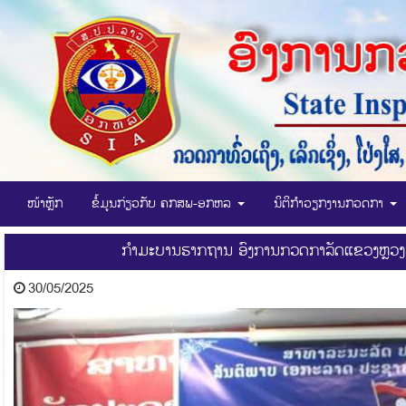
ໜ້າຫຼັກ
ຂໍ້ມູນກ່ຽວກັບ ຄກສພ-ອກຫລ
ນິຕິກໍາວຽກງານກວດກາ
ກໍາມະບານຮາກຖານ ອົງການກວດກາລັດແຂວງຫຼວງພະບ
30/05/2025