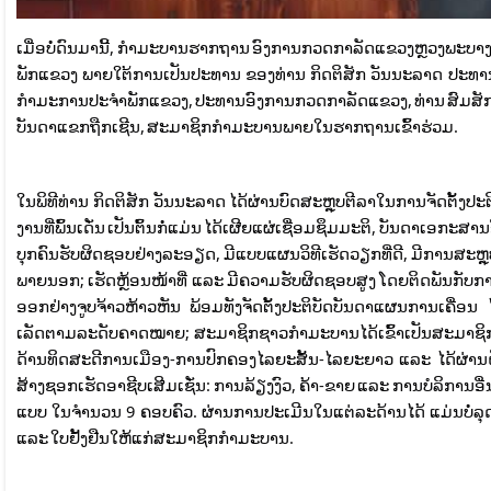
ເມື່ອບໍ່ດົນມານີ້, ກໍາມະບານຮາກຖານ ອົງການກວດກາລັດແຂວງຫຼວງພະບາງ ໄ
ພັກແຂວງ ພາຍໃຕ້ການເປັນປະທານ ຂອງທ່ານ ກິດຕິສັກ ວັນນະລາດ ປະທາ
ກໍາມະການປະຈໍາພັກແຂວງ, ປະທານອົງການກວດກາລັດແຂວງ, ທ່ານ ສົມສ
ບັນດາແຂກຖືກເຊີນ, ສະມາຊິກກຳມະບານພາຍໃນຮາກຖານເຂົ້າຮ່ວມ.
ໃນພິທີທ່ານ ກິດຕິສັກ ວັນນະລາດ ໄດ້ຜ່ານບົດສະຫຼຸບຕີລາໃນການຈັດຕັ້ງປະຕິບ
ງານທີ່ພົ້ນເດັ່ນ ເປັນຕົ້ນກໍ່ແມ່ນ ໄດ້ເຜີຍແຜ່ເຊື່ອມຊຶມມະຕິ, ບັນດາ
ບຸກຄົນຮັບຜິດຊອບຢ່າງລະອຽດ, ມີແບບແຜນວິທີເຮັດວຽກທີ່ດີ, ມີການສະຫຼ
ພາຍນອກ; ເຮັດຫຼ້ອນໜ້າທີ່ ແລະ ມີຄວາມຮັບຜິດຊອບສູງ ໂດຍຕິດພັນກັບກ
ອອກຢ່າງຈູບຈ້າວຫ້າວຫັນ ພ້ອມທັງຈັດຕັ້ງປະຕິບັດບັນດາແຜນການເຄ
ເລັດຕາມລະດັບຄາດໝາຍ; ສະມາຊິກຊາວກໍາມະບານໄດ້ເຂົ້າເປັນສະມາຊິກພ
ດ້ານທິດສະດີການເມືອງ-ການປົກຄອງໄລຍະສັ້ນ-ໄລຍະຍາວ ແລະ ໄດ້ຜ່ານຝຶ
ສ້າງຊອກເຮັດອາຊີບເສີມເຊັ່ນ: ການລ້ຽງງົວ, ຄ້າ-ຂາຍ ແລະ ການບໍລິການອື່
ແບບ ໃນຈຳນວນ 9 ຄອບຄົວ. ຜ່ານການປະເມີນໃນແຕ່ລະດ້ານໄດ້ ແມ່ນບໍ່ລຸ
ແລະ ໃບຢັ້ງຢືນໃຫ້ແກ່ສະມາຊິກກໍາມະບານ.