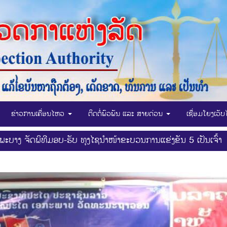
ຂ່າວການເຄື່ອນໄຫວ
ຕິດຕໍ່ພົວພັນ ແລະ ສາຍດ່ວນ
ເຊື່ອມໂຍງເວັ
າງ ຈັດພິທີມອບ-ຮັບ ທຸງໄຊນໍາໜ້າຂະບວນການແຂ່ງຂັນ 5 ເປັນເຈົ້າ