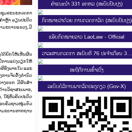
ຄຳແນະນຳ 331 ອກຫລ (ສະບັບປັບປຸງ)
ອງປະຊຸມຄະນະກວດກາ
ກົດໝາຍວ່າດ້ວຍ ການກວດກາລັດ (ສະບັບປັບປຸງ)
ໍາຫຼ້າ ລຽນປະດິດ
ໍາມະບານແຂວງ, ມີ
ແອັບກົດໝາຍລາວ LaoLaw - Official
ວາລະສານກວດກາ ສະບັບທີ 76 ປະຈຳເດືອນ 3-4
ງໄດ້ຍົກໃຫ້ເຫັນຜົນ
2025
 ມີການແບ່ງວຽກໃຫ້
ັກຄີທັງພາຍໃນ ແລະ
ສະ​ຖິ​ຕີການ​ເຂົ້າ​ເບີ່ງ
ການຈັດຕັ້ງກໍານົດ
ວາງອອກ ມີຜົນສໍາ
ລະບົບບໍລິການພາກລັດປະຕູດຽວ (Gov-X)
ດ້ານວິຊາສະເພາະ,
 ໃຊ້ຫົວຄິດປະດິດ
ນຄອບຄົວຊາວໜຸ່ມຕົວ
ຫ້ກໍາມະບານຮາກຖານ